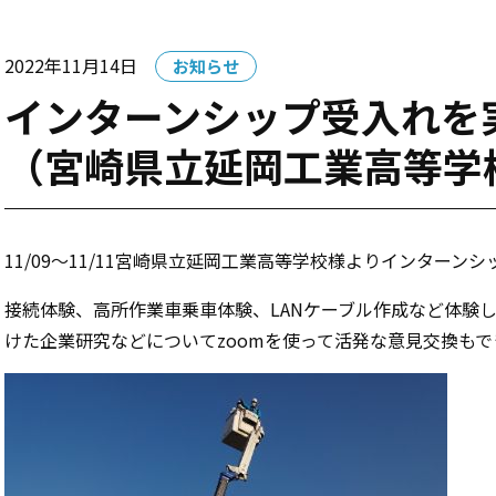
カ
2022年11月14日
お知らせ
テ
インターンシップ受入れを
ゴ
（宮崎県立延岡工業高等学
リー:
11/09～11/11宮崎県立延岡工業高等学校様よりインターン
接続体験、高所作業車乗車体験、LANケーブル作成など体験
けた企業研究などについてzoomを使って活発な意見交換も